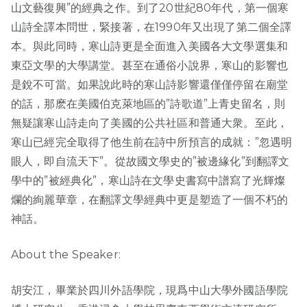
山文藝復興”的經典之作。到了20世紀80年代，第一個寒
山詩全譯本問世，緊接著，在1990年又出現了第二個全譯
本。與此同時，寒山詩更是全面進入美國各大文學選集和
東亞文學的大學講堂。甚至在通俗小說界，寒山的影響也
是銳不可當。如果說此時的寒山詩影響還僅僅停留在廟堂
的話，那麽在美國伯克萊地區的”詩歌道”上青史留名，則
無疑讓寒山詩走向了美國的公共社區和普通大衆。至此，
寒山已經完全取得了他生前在詩中所預言的成就：”忽遇明
眼人，即自流天下”。從故國文學史的”被邊緣化”到翻譯文
學中的”被經典化”，寒山詩在文學史書寫中譜寫了光輝燦
爛的絢麗華章，在翻譯文學經典中更是塑造了一個不朽的
神話。
About the Speaker:
胡安江，畢業於四川外語學院，現爲中山大學外國語學院