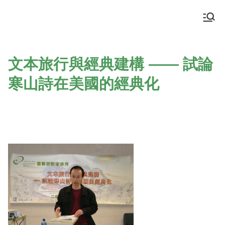
Skip
to
Centre for Translation, HKBU
Promoting discipline of translation
content
文本旅行與經典建構 —— 試論
寒山詩在美國的經典化